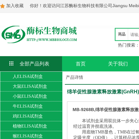
加入收藏
你好！欢迎访问江苏酶标生物科技有限公司Jiangsu Meibiao Bi
热门搜索
全部产品列表
首页
关于我们
人ELISA试剂盒
产品详情
大鼠ELISA试剂盒
绵羊促性腺激素释放激素(GnRH)E
小鼠ELISA试剂盒
牛ELISA试剂盒
MB-9268B,绵羊促性腺激素释放激素
鸡ELISA试剂盒
本试剂盒采用双抗体一步夹心
植物ELISA试剂盒
经过温育并彻底洗涤。
用底物TMB显色，TMB在
猴ELISA试剂盒
定吸光度（OD值），计算样品浓